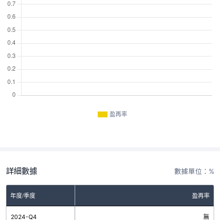
盈再率
詳細數據
數據單位：%
年度/季度
盈再率
2024-Q4
無