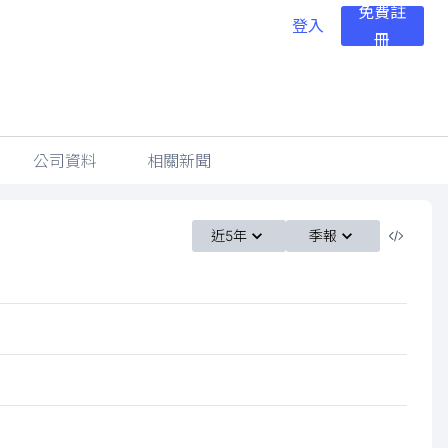
免費註
登入
冊
公司資料
相關新聞
近5年
季報