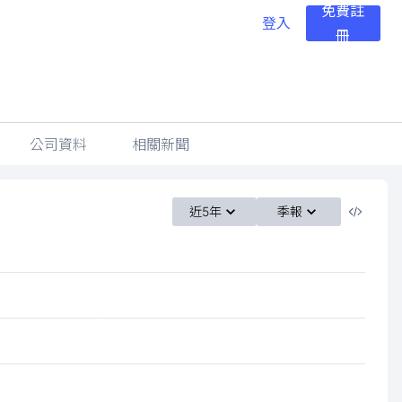
免費註
登入
冊
公司資料
相關新聞
近5年
季報