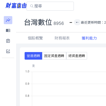
-
台灣數位
最近更新時間：
-
8956
個股概覽
財務報表
獲利能力
營運週轉
固定資產週轉
總資產週轉