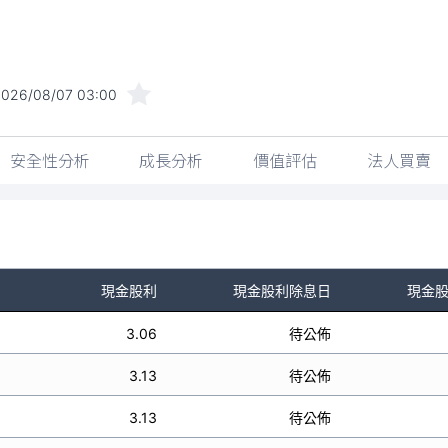
2026/08/07 03:00
安全性分析
成長分析
價值評估
法人買賣
現金股利
現金股利除息日
現金
3.06
待公佈
3.13
待公佈
3.13
待公佈