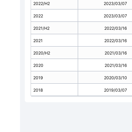
2022/H2
2023/03/07
2022
2023/03/07
2021/H2
2022/03/16
2021
2022/03/16
2020/H2
2021/03/16
2020
2021/03/16
2019
2020/03/10
2018
2019/03/07