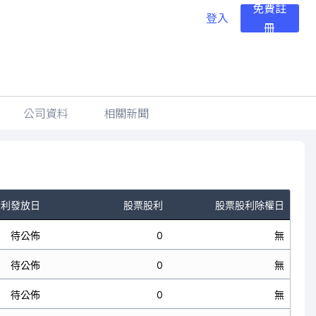
免費註
登入
冊
公司資料
相關新聞
股利發放日
股票股利
股票股利除權日
待公佈
0
無
待公佈
0
無
待公佈
0
無