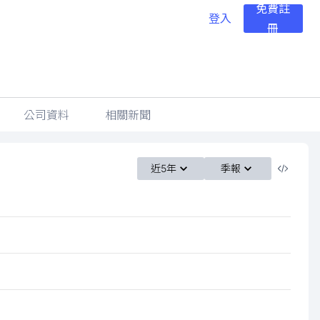
免費註
登入
冊
公司資料
相關新聞
近5年
季報