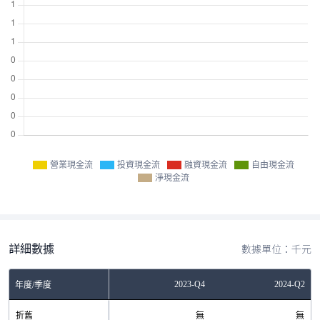
營業現金流
投資現金流
融資現金流
自由現金流
淨現金流
詳細數據
數據單位：千元
Q4
2023-Q2
2023-Q4
2024-Q2
年度/季度
無
折舊
無
無
無