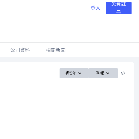
免費註
登入
冊
公司資料
相關新聞
近5年
季報