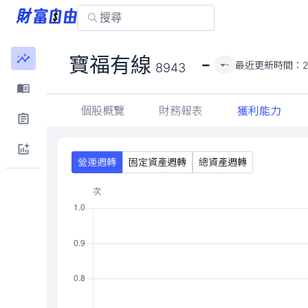
-
寶福有線
最近更新時間：
-
8943
個股概覽
財務報表
獲利能力
營運週轉
固定資產週轉
總資產週轉