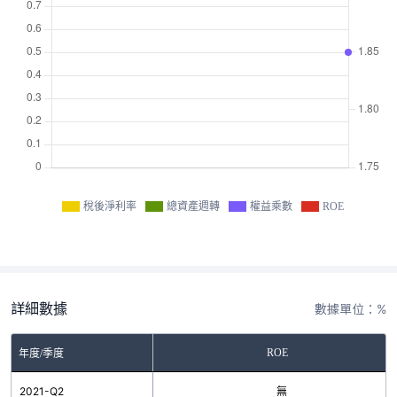
稅後淨利率
總資產週轉
權益乘數
ROE
詳細數據
數據單位：%
ROE
年度/季度
2021-Q2
無