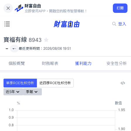
財富自由
寶福有線 8943
打開
-
立即使用APP，開啟您的股市智慧導航！
登入
寶福有線
8943
-
-
最近更新時間：
2026/08/06 19:51
個股概覽
財務報表
獲利能力
安全性分析
單季ROE杜邦分析
近四季ROE杜邦分析
近5年
季報