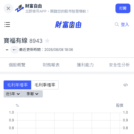
財富自由
寶福有線 8943
打開
-
立即使用APP，開啟您的股市智慧導航！
登入
寶福有線
8943
-
-
最近更新時間：
2026/08/08 18:06
個股概覽
財務報表
獲利能力
安全性分析
毛利年增率
毛利季增率
近5年
季報