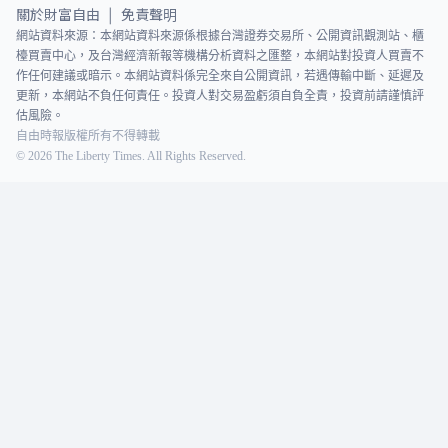
關於財富自由
免責聲明
|
網站資料來源：本網站資料來源係根據台灣證券交易所、公開資訊觀測站、櫃
檯買賣中心，及台灣經濟新報等機構分析資料之匯整，本網站對投資人買賣不
作任何建議或暗示。本網站資料係完全來自公開資訊，若遇傳輸中斷、延遲及
更新，本網站不負任何責任。投資人對交易盈虧須自負全責，投資前請謹慎評
估風險。
自由時報版權所有不得轉載
©
2026
The Liberty Times. All Rights Reserved.