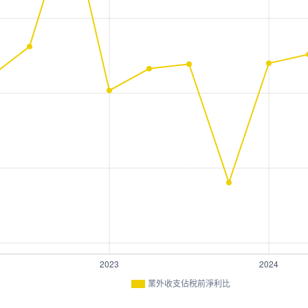
業外收支佔稅前淨利比