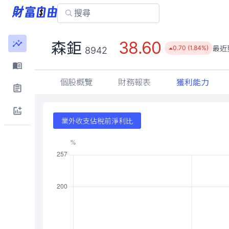
38.60
森鉅
最近
0.70 (1.84%)
8942
個股概覽
財務報表
獲利能力
業外收支佔稅前淨利比