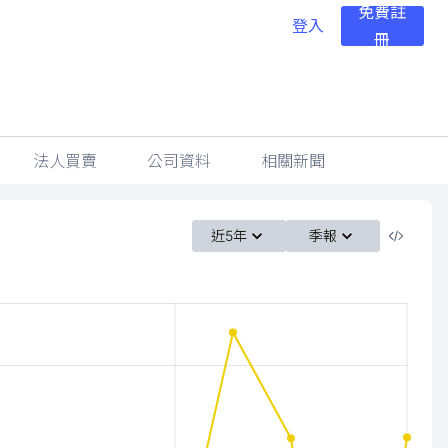
免費註
登入
冊
法人買賣
公司資料
相關新聞
近5年
季報