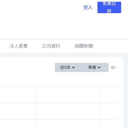
免費註
登入
冊
法人買賣
公司資料
相關新聞
近5年
季報