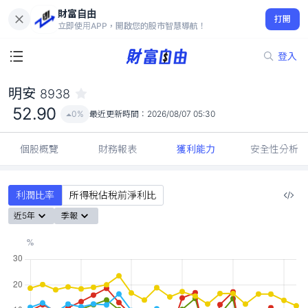
財富自由
明安 8938
打開
52.90
0%
立即使用APP，開啟您的股市智慧導航！
登入
明安
8938
52.90
0%
最近更新時間：
2026/08/07 05:30
個股概覽
財務報表
獲利能力
安全性分析
利潤比率
所得稅佔稅前淨利比
近5年
季報