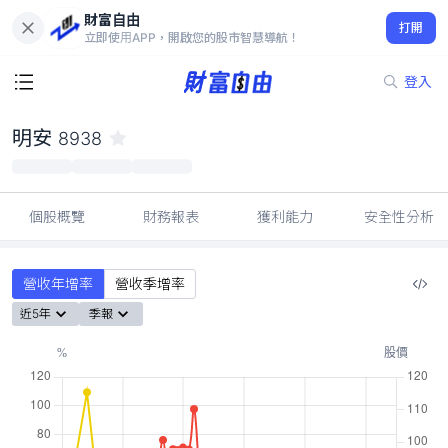
財富自由
明安 8938
打開
52.90
-1.3%
立即使用APP，開啟您的股市智慧導航！
登入
明安
8938
個股概覽
財務報表
獲利能力
安全性分析
營收年增率
營收季增率
近5年
季報