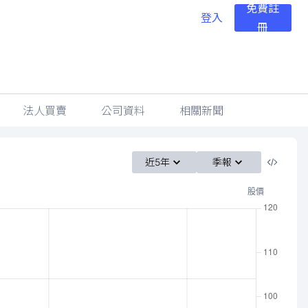
免費註
登入
冊
法人買賣
公司資料
相關新聞
近5年
季報