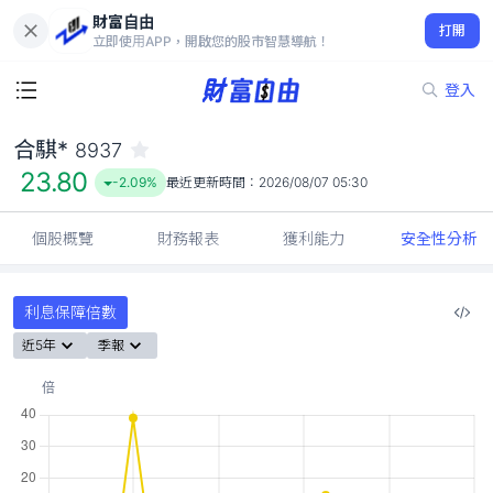
財富自由
合騏* 8937
打開
23.80
-2.09%
立即使用APP，開啟您的股市智慧導航！
登入
合騏*
8937
23.80
-2.09%
最近更新時間：
2026/08/07 05:30
個股概覽
財務報表
獲利能力
安全性分析
利息保障倍數
近5年
季報