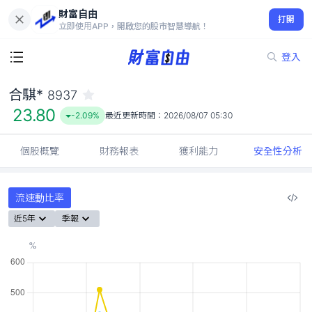
財富自由
合騏* 8937
打開
23.80
-2.09%
立即使用APP，開啟您的股市智慧導航！
登入
合騏*
8937
23.80
-2.09%
最近更新時間：
2026/08/07 05:30
個股概覽
財務報表
獲利能力
安全性分析
流速動比率
近5年
季報