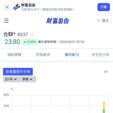
財富自由
合騏* 8937
打開
23.80
-2.09%
立即使用APP，開啟您的股市智慧導航！
登入
合騏*
8937
23.80
-2.09%
最近更新時間：
2026/08/07 05:30
個股概覽
財務報表
獲利能力
安全性分析
營業費用率拆解
近5年
季報