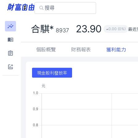
23.90
合騏*
最近
0.00 (0%)
8937
個股概覽
財務報表
獲利能力
現金股利發放率