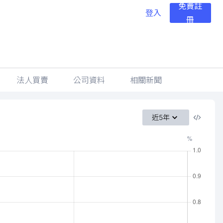
免費註
登入
冊
法人買賣
公司資料
相關新聞
近5年