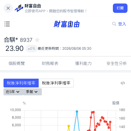
財富自由
合騏* 8937
打開
23.90
0%
立即使用APP，開啟您的股市智慧導航！
登入
合騏*
8937
23.90
0%
最近更新時間：
2026/08/06 05:30
個股概覽
財務報表
獲利能力
安全性分析
稅後淨利年增率
稅後淨利季增率
近5年
季報