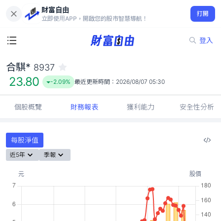
財富自由
合騏* 8937
打開
23.80
-2.09%
立即使用APP，開啟您的股市智慧導航！
登入
合騏*
8937
23.80
-2.09%
最近更新時間：
2026/08/07 05:30
個股概覽
財務報表
獲利能力
安全性分析
每股淨值
近5年
季報