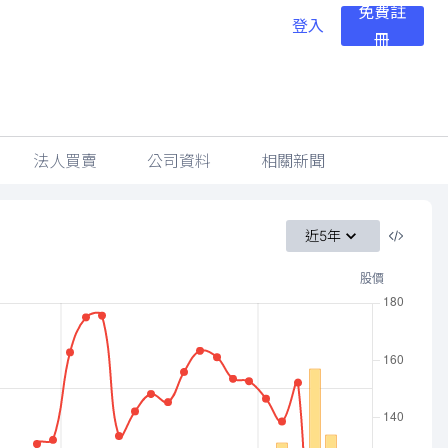
免費註
登入
冊
法人買賣
公司資料
相關新聞
近5年