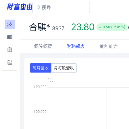
23.80
合騏*
-0.50 (-2.09%)
8937
個股概覽
財務報表
獲利能力
每月營收
月每股營收