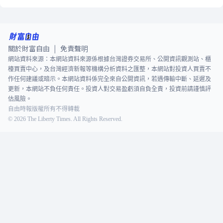
關於財富自由
免責聲明
|
網站資料來源：本網站資料來源係根據台灣證券交易所、公開資訊觀測站、櫃
檯買賣中心，及台灣經濟新報等機構分析資料之匯整，本網站對投資人買賣不
作任何建議或暗示。本網站資料係完全來自公開資訊，若遇傳輸中斷、延遲及
更新，本網站不負任何責任。投資人對交易盈虧須自負全責，投資前請謹慎評
估風險。
自由時報版權所有不得轉載
©
2026
The Liberty Times. All Rights Reserved.