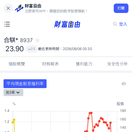
財富自由
合騏* 8937
打開
23.90
0%
立即使用APP，開啟您的股市智慧導航！
登入
合騏*
8937
23.90
0%
最近更新時間：
2026/08/06 05:30
個股概覽
財務報表
獲利能力
安全性分析
平均現金股息殖利率
近5年