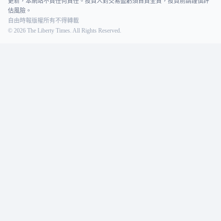
更新，本網站不負任何責任。投資人對交易盈虧須自負全責，投資前請謹慎評
估風險。
自由時報版權所有不得轉載
©
2026
The Liberty Times. All Rights Reserved.