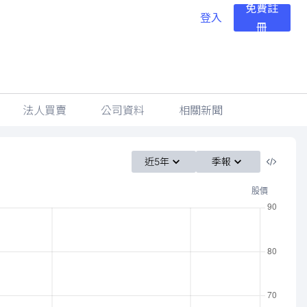
免費註
登入
冊
法人買賣
公司資料
相關新聞
近5年
季報