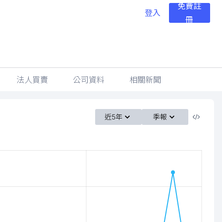
免費註
登入
冊
法人買賣
公司資料
相關新聞
近5年
季報