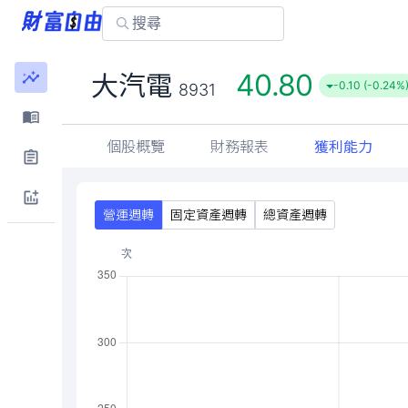
40.80
大汽電
-0.10 (-0.24%
8931
個股概覽
財務報表
獲利能力
營運週轉
固定資產週轉
總資產週轉