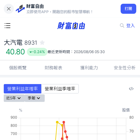
財富自由
大汽電 8931
打開
40.80
-0.24%
立即使用APP，開啟您的股市智慧導航！
登入
大汽電
8931
40.80
-0.24%
最近更新時間：
2026/08/06 05:30
個股概覽
財務報表
獲利能力
安全性分析
營業利益年增率
營業利益季增率
近5年
季報