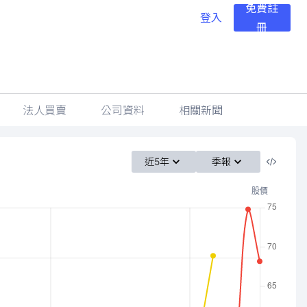
免費註
登入
冊
法人買賣
公司資料
相關新聞
近5年
季報