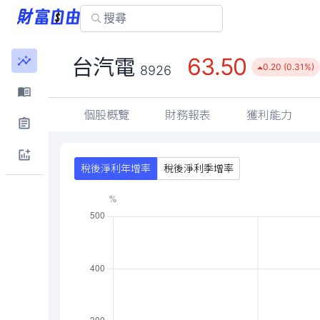
63.50
台汽電
0.20 (0.31%)
8926
個股概覽
財務報表
獲利能力
稅後淨利年增率
稅後淨利季增率