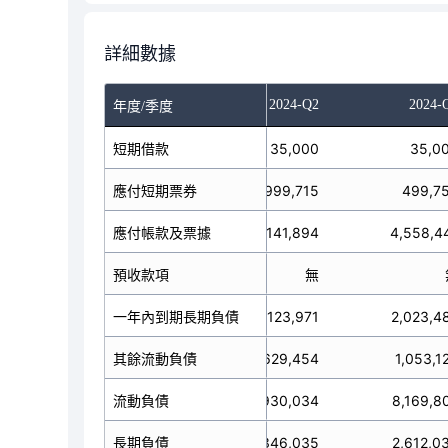
詳細數據
023-Q4
2024-Q1
2024-Q2
2024-
年度/季度
短期借款
35,000
35,000
35,0
應付短期票券
999,715
999,715
499,7
3,343,834
應付帳款及票據
4,141,894
4,558,4
預收款項
無
無
一年內到期長期負債
423,971
123,971
2,023,4
其餘流動負債
1,169,647
2,629,454
1,053,1
流動負債
5,972,167
7,930,034
8,169,8
長期負債
3,773,214
4,346,035
2,612,0