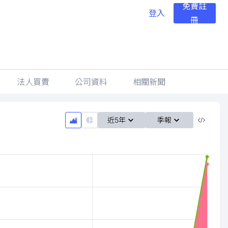
免費註
登入
冊
法人買賣
公司資料
相關新聞
近5年
季報