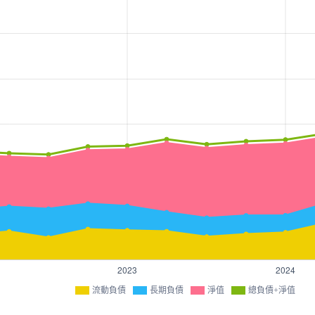
流動負債
長期負債
淨值
總負債+淨值