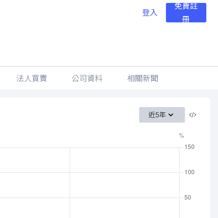
免費註
登入
冊
法人買賣
公司資料
相關新聞
近5年