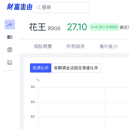
27.10
花王
最近
-0.25 (-0.92%)
8906
個股概覽
財務報表
獲利能力
負債比率
長期資金佔固定資產比率