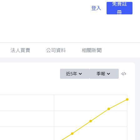
免費註
登入
冊
法人買賣
公司資料
相關新聞
近5年
季報