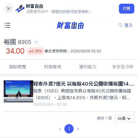
財富自由
裕國 8905
打開
34.00
0.29%
立即使用APP，開啟您的股市智慧導航！
登入
裕國
8905
34.00
0.29%
最近更新時間：
2026/08/06 05:30
個股概覽
財務報表
獲利能力
安全性分析
程泰斥資7億元 以每股40元公開收購裕國14.65％股權
程泰（1583）晚間宣布將以每股40元公開收購裕國
（8905），上限為14.65%、共將斥資7億元，盼增
加程泰的長期投資獲利。程泰發言人林延霜說明，董
2026/02/04・22:36
事會今（4日）決議，預計出資7億元，公開收購裕國
股票，收購上限為14.65％，而最低收購5972張，約
總共 1 個
10/頁
發行股份總計的5％，公開收購條件成就。
1