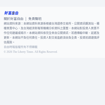
關於財富自由
免責聲明
|
網站資料來源：本網站資料來源係根據台灣證券交易所、公開資訊觀測站、櫃
檯買賣中心，及台灣經濟新報等機構分析資料之匯整，本網站對投資人買賣不
作任何建議或暗示。本網站資料係完全來自公開資訊，若遇傳輸中斷、延遲及
更新，本網站不負任何責任。投資人對交易盈虧須自負全責，投資前請謹慎評
估風險。
自由時報版權所有不得轉載
©
2026
The Liberty Times. All Rights Reserved.