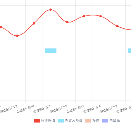
日收盤價
外資及陸資
投信
自營商