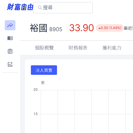
33.90
裕國
最近
0.50 (1.49%)
8905
個股概覽
財務報表
獲利能力
法人買賣