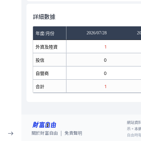
詳細數據
/24
2026/07/27
2026/07/28
20
年度/月份
0
外資及陸資
0
1
0
投信
0
0
0
自營商
0
0
0
合計
0
1
網站資
示。本
關於財富自由
免責聲明
|
自由時