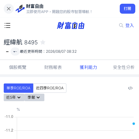
財富自由
經緯航 8495
打開
-
立即使用APP，開啟您的股市智慧導航！
登入
經緯航
8495
-
-
最近更新時間：
2026/08/07 08:32
個股概覽
財務報表
獲利能力
安全性分析
單季ROE/ROA
近四季ROE/ROA
近5年
季報