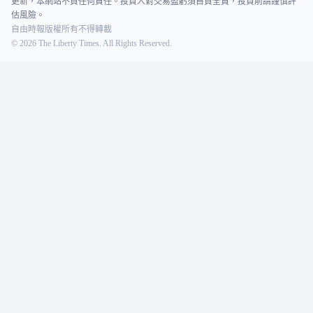
更新，本網站不負任何責任。投資人對交易盈虧須自負全責，投資前請謹慎評
估風險。
自由時報版權所有不得轉載
©
2026
The Liberty Times. All Rights Reserved.