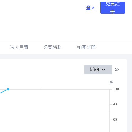
免費註
登入
冊
法人買賣
公司資料
相關新聞
近5年