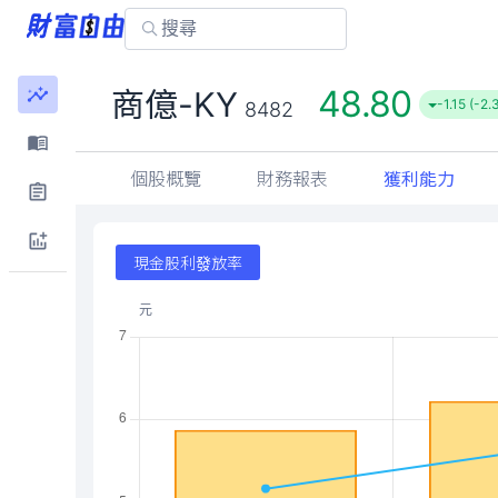
48.80
商億-KY
-1.15 (-2.
8482
個股概覽
財務報表
獲利能力
現金股利發放率