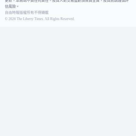
更新，本網站不負任何責任。投資人對交易盈虧須自負全責，投資前請謹慎評
估風險。
自由時報版權所有不得轉載
©
2026
The Liberty Times. All Rights Reserved.