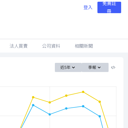
免費註
登入
冊
法人買賣
公司資料
相關新聞
近5年
季報