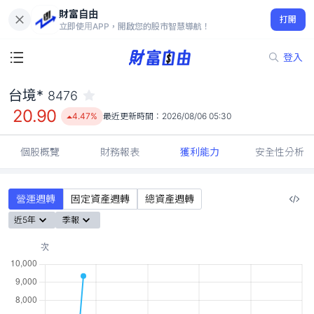
財富自由
台境* 8476
打開
20.90
4.47%
立即使用APP，開啟您的股市智慧導航！
登入
台境*
8476
20.90
4.47%
最近更新時間：
2026/08/06 05:30
個股概覽
財務報表
獲利能力
安全性分析
營運週轉
固定資產週轉
總資產週轉
近5年
季報