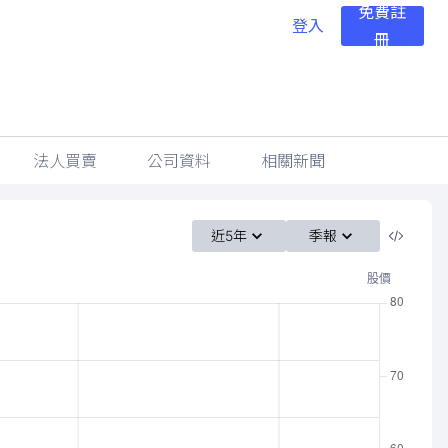
免費註
登入
冊
法人買賣
公司資料
相關新聞
近5年
季報