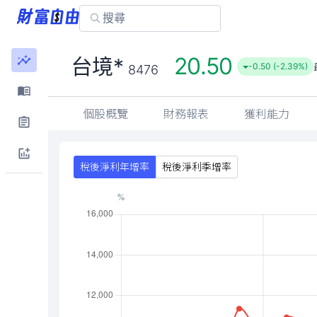
20.50
台境*
-0.50 (-2.39%)
8476
個股概覽
財務報表
獲利能力
稅後淨利年增率
稅後淨利季增率