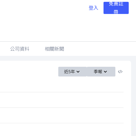
免費註
登入
冊
公司資料
相關新聞
近5年
季報