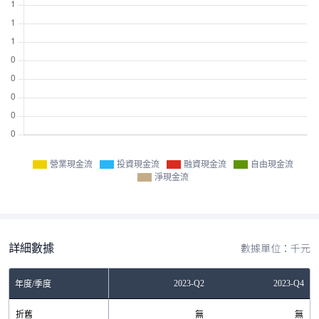
營業現金流
投資現金流
融資現金流
自由現金流
淨現金流
詳細數據
數據單位：千元
Q2
2022-Q4
2023-Q2
2023-Q4
年度/季度
無
折舊
無
無
無