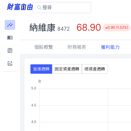
68.90
納維康
0.90 (1.32%)
8472
個股概覽
財務報表
獲利能力
營運週轉
固定資產週轉
總資產週轉