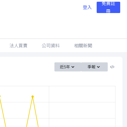
免費註
登入
冊
法人買賣
公司資料
相關新聞
近5年
季報