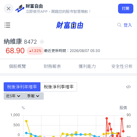
財富自由
納維康 8472
打開
68.90
1.32%
立即使用APP，開啟您的股市智慧導航！
登入
納維康
8472
68.90
1.32%
最近更新時間：
2026/08/07 05:30
個股概覽
財務報表
獲利能力
安全性分析
稅後淨利年增率
稅後淨利季增率
近5年
季報