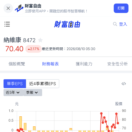
財富自由
納維康 8472
打開
70.40
2.17%
立即使用APP，開啟您的股市智慧導航！
登入
納維康
8472
70.40
2.17%
最近更新時間：
2026/08/10 05:30
個股概覽
財務報表
獲利能力
安全性分析
單季EPS
近4季累積EPS
近5年
季報