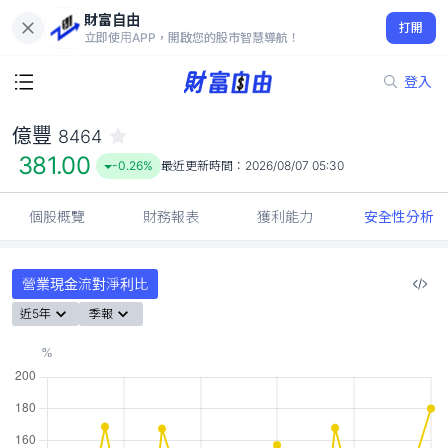
財富自由
億豐 8464
打開
381.00
-0.26%
立即使用APP，開啟您的股市智慧導航！
登入
億豐
8464
381.00
-0.26%
最近更新時間：
2026/08/07 05:30
個股概覽
財務報表
獲利能力
安全性分析
營業現金流對淨利比
近5年
季報