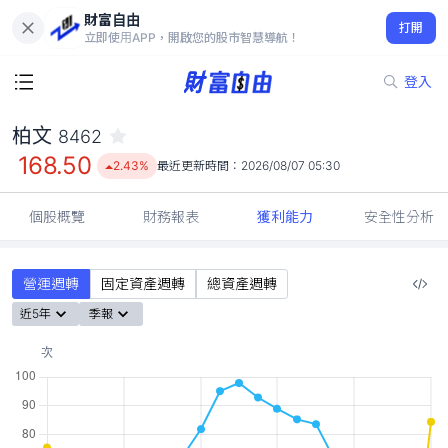
財富自由
柏文 8462
打開
168.50
2.43%
立即使用APP，開啟您的股市智慧導航！
登入
柏文
8462
168.50
2.43%
最近更新時間：
2026/08/07 05:30
個股概覽
財務報表
獲利能力
安全性分析
營運週轉
固定資產週轉
總資產週轉
近5年
季報