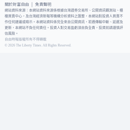
關於財富自由
免責聲明
|
網站資料來源：本網站資料來源係根據台灣證券交易所、公開資訊觀測站、櫃
檯買賣中心，及台灣經濟新報等機構分析資料之匯整，本網站對投資人買賣不
作任何建議或暗示。本網站資料係完全來自公開資訊，若遇傳輸中斷、延遲及
更新，本網站不負任何責任。投資人對交易盈虧須自負全責，投資前請謹慎評
估風險。
自由時報版權所有不得轉載
©
2026
The Liberty Times. All Rights Reserved.